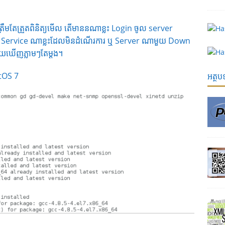
រឹមតែត្រួតពិនិត្យមើល តើមាននណាខ្លះ Login ចូល server
 Service ណាខ្លះដែលមិនដំណើរការ ឬ Server ណាមួយ Down
យឃើញភ្លាមៗតែម្តង។
ntOS 7
អត្ថ