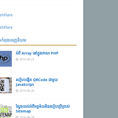
បទកំពុងពេញនិយម
អំពី Array នៅ​​ក្នុង​ភា​សា PHP
2016-06-25
របៀប​បង្កើត​ QRCode ជាមួយ
JavaScript
2016-06-26
ស្វែង​យល់​​អំពី​អត្ថន័យ​​និង​របៀប​​ប្រើ​ប្រាស់​
Sitemap
2016-06-26