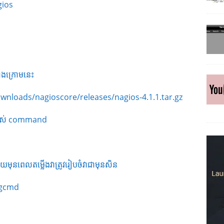
gios
ងក្រោមនេះ
ownloads/nagioscore/releases/nagios-4.1.1.tar.gz
្រាស់ command
មុនពេលតម្លើងវាត្រូវរៀបចំវាជាមុនសិន
agcmd