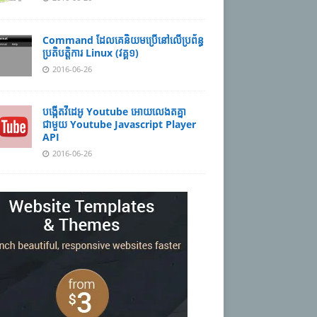
Command ដែល​​គេ​​និយម​​ប្រើ​​នៅ​លើ​​ប្រព័ន្ធ​​
ប្រតិបត្តិការ​ Linux (វគ្គ១)
2016-06-26
បង្កើតវីដេអូ Youtube អោយ​លេងតគ្នា
ជាមួយ Youtube Javascript Player
API
2016-06-26