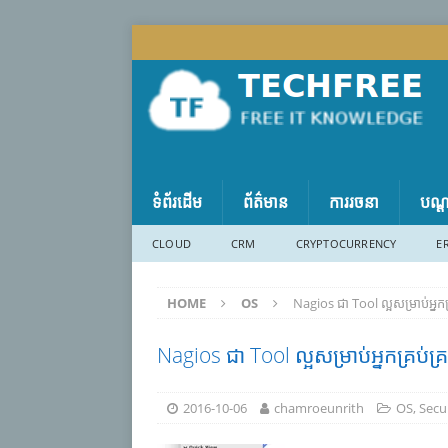
ទំព័រដើម
ព័ត៌មាន
ការរចនា
បណ្
CLOUD
CRM
CRYPTOCURRENCY
E
HOME
OS
Nagios ជា Tool ល្អសម្រាប់អ្ន
Nagios ជា Tool ល្អសម្រាប់អ្នកគ្រប់
2016-10-06
chamroeunrith
OS
,
Secu