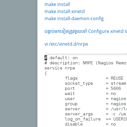
make install
make install-xinetd
make install-daemon-config
បន្ទាប់មកទៀតត្រូវចូលទៅ Configure xinetd 
vi /etc/xinetd.d/nrpe