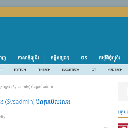
តាញ
ភាសា​កុំព្យូទ័រ
គន្លឹះផ្សេងៗ
OS
កម្មវិធីកុំព្យូទ័រ
RP
EDTECH
FINTECH
INSURTECH
IOT
MEDTECH
កគ្រប់គ្រង (Sysadmin) មិនគួរមើលរំលង
គ្រង (Sysadmin) មិនគួរមើលរំលង
អត្ថប
rity