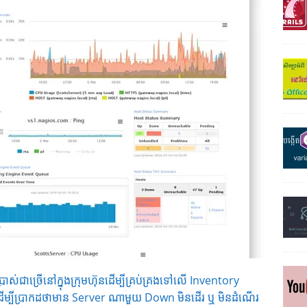
ស់ជាច្រើនៅក្នុងក្រុមហ៊ុនដើម្បីគ្រប់គ្រងទៅលើ Inventory
ដើម្បីប្រាកដថាមាន Server ណាមួយ Down មិនដើរ ឬ មិនដំណើរ