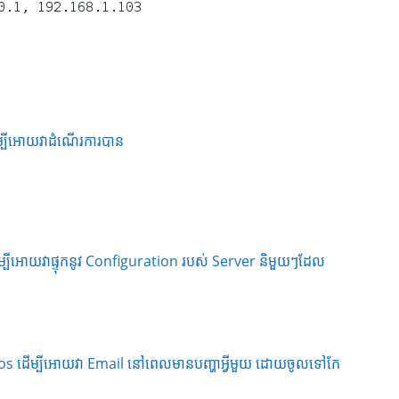
ម្បីអោយវាដំណើរការបាន
ើម្បីអោយវាផ្ទុកនូវ Configuration របស់ Server និមួយៗដែល
os ដើម្បីអោយវា Email នៅពេលមានបញ្ហាអ្វីមួយ ដោយចូលទៅកែ