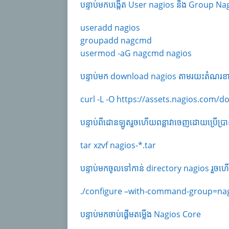
បន្ទាប់មកបង្កើត User nagios និង Group Na
useradd nagios
groupadd nagcmd
usermod -aG nagcmd nagios
បន្ទាប់មក download nagios តាមរយះតំណរខា
curl -L -O https://assets.nagios.com/d
បន្ទាប់ពីដោនឡូតរួចហើយពន្លាវាចេញដោយប្រើប
tar xzvf nagios-*.tar
បន្ទាប់មកចូលទៅកាន់ directory nagios រួចហើយ
./configure –with-command-group=n
បន្ទាប់មកចាប់ផ្តើមតម្លើង Nagios Core