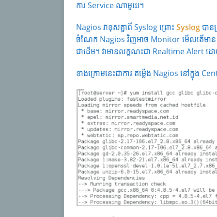
ការ Service ណាមួយ។
Nagios វាខុសគ្នាពី Syslog ព្រោះ
Syslog
បានត្
ចំណែក Nagios វិញអាច Monitor មើលតើមាន
ជាដើម។ វាមានលក្ខណះជា Realtime Alert ដោ
ខាងក្រោមនេះជាការ តម្លើង Nagios នៅក្នុង Ce