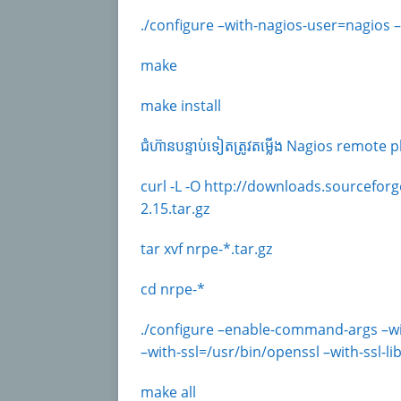
./configure –with-nagios-user=nagios 
make
make install
ជំហ៊ានបន្ទាប់ទៀតត្រូវតម្លើង Nagios remote
curl -L -O http://downloads.sourcefor
2.15.tar.gz
tar xvf nrpe-*.tar.gz
cd nrpe-*
./configure –enable-command-args –w
–with-ssl=/usr/bin/openssl –with-ssl-li
make all