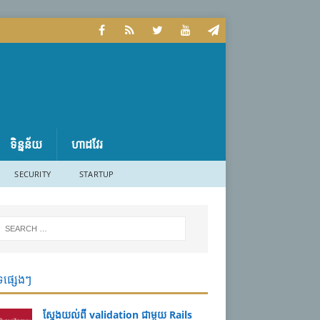
ទិន្នន័យ
ហាដវែរ
SECURITY
STARTUP
ទផ្សេងៗ
ស្វែងយល់ពី validation ជាមួយ Rails