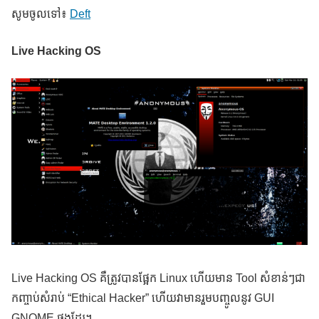
សូមចូលទៅ៖
Deft
Live Hacking OS
Live Hacking OS គឺត្រូវបានផ្អែក Linux ហើយមាន Tool សំខាន់ៗជា
កញ្ចាប់សំរាប់ “Ethical Hacker” ហើយវាមានរួមបញ្ចូលនូវ GUI
GNOME ផងដែរ។