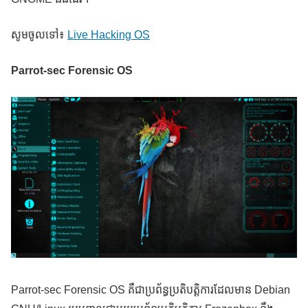
សូមចូលទៅ៖
Live Hacking OS
Parrot-sec Forensic OS
Parrot-sec Forensic OS គឺជាប្រព័ន្ធប្រតិបត្តិការដែលមាន Debian