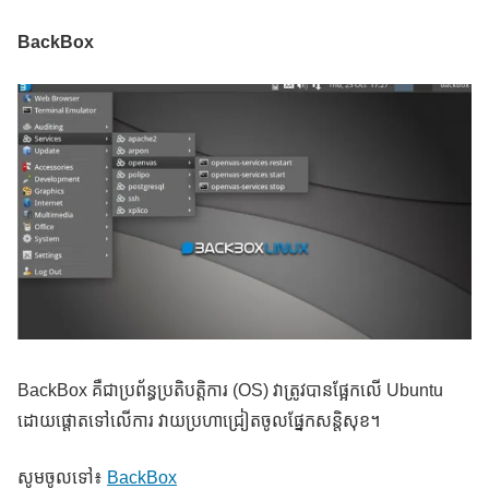
BackBox
BackBox គឺជាប្រព័ន្ធប្រតិបត្តិការ (OS) វាត្រូវបានផ្អែកលើ Ubuntu
ដោយផ្តោតទៅលើការ វាយប្រហាជ្រៀតចូលផ្នែកសន្តិសុខ។
សូមចូលទៅ៖
BackBox