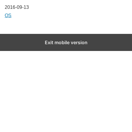
Date
2016-09-13
In relation to
OS
Exit mobile version