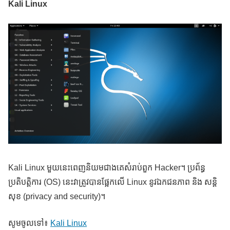
Kali Linux
Kali Linux មួយនេះពេញនិយមជាងគេសំរាប់ពួក Hacker។ ប្រព័ន្ធ
ប្រតិបត្តិការ (OS) នេះវាត្រូវបានផ្អែកលើ Linux នូវឯកជនភាព និង សន្តិ
សុខ (privacy and security)។
សូមចូលទៅ៖
Kali Linux