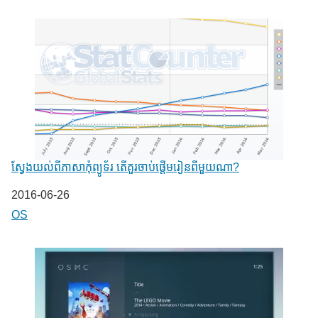
ស្វែង​យល់ពីភាសាកុំព្យូទ័រ តើគួរចាប់ផ្តើម​រៀន​ពីមួយណា?
Date
2016-06-26
In relation to
OS