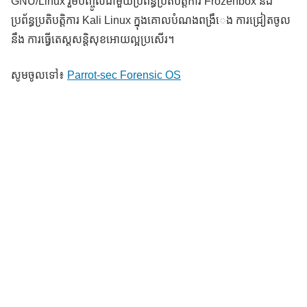
GNU/Linux រួមបញ្ចូលជាមួយប្រព័ន្ធប្រតិបត្តិការ Frozenbox នឹង
ប្រព័ន្ធប្រតិបត្តិការ Kali Linux ក្នុងគោលបំណងពង្រឹេង ការជ្រៀតចូល
នឹង ការធ្វើតេស្តសន្តិសុខអោយល្អប្រសើរ។
សូមចូលទៅ៖
Parrot-sec Forensic OS