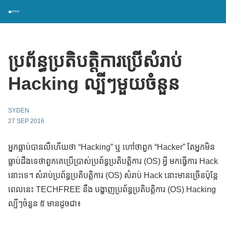
ប្រព័ន្ធប្រតិបត្តិការប្រើសំរាប់
Hacking ល្បីៗមួយចំនួន
SYDEN
27 SEP 2016
អ្នកធ្លាប់បានលឺហើយថា “Hacking” ឬ ហៅថាពួក “Hacker” តែអ្នកមិន
ធ្លាប់ដឹងទេថាពួកគេប្រើប្រាស់ប្រព័ន្ធប្រតិបត្តិការ (OS) អ្វី មកធ្វើការ Hack
នោះទេ។ សំរាប់ប្រព័ន្ធប្រតិបត្តិការ (OS) សំរាប់ Hack នោះមានច្រើនប៉ុន្តែ
ពេលនេះ TECHFREE នឹង បង្ហាញប្រព័ន្ធប្រតិបត្តិការ (OS) Hacking
ល្បីៗចំនួន ៥ មានដូចជា៖