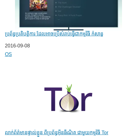
ប្រព័ន្ធប្រតិបត្តិការ ដែលអាចប្រើសំរាប់ធ្វើជាកម្មវិធី កំសាន្ត
Date
2016-09-08
In relation to
OS
លាក់ព័ត៌មានផ្ទាល់ខ្លួន ពីប្រព័ន្ធអុីនធឺណិត ជាមួយកម្មវិធី Tor