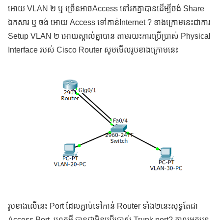
អោយ VLAN ២ ឬ ច្រើនអាចAccess ទៅរកគ្នាបានដើម្បីចង់ Share
ឯកសារ ឬ ចង់ អោយ Access ទៅកាន់Internet ? ខាងក្រោមនេះជាការ
Setup VLAN ២ អោយស្គាល់គ្នាបាន តាមរយះការប្រើប្រាស់ Physical
Interface របស់ Cisco Router សូមមើលរូបខាងក្រោមនេះ
រូបខាងលើនេះ Port ដែលភ្ជាប់ទៅកាន់ Router ទាំង២នេះសុទ្ធតែជា
Access Port. ហេតុអ្វី បានជាមិនប្រើប្រាស់ Trunk port? កាលអត្តបទ