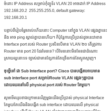
ចំពោះ IP Address សម្រាប់កុំព្យូទ័រ VLAN 20 អាចដាក់ IP Address
192.168.20.2 255.255.255.0, default gateway:
192.168.20.1
បន្ទាប់ពីរៀបចំរួចរាល់ហើយនោះ Computer នៅក្នុង VLAN ផ្សេងគ្នានេះ
និង អាច ping ស្គាល់គ្នាបានហើយ។ ក៏ប៉ុន្តែការប្រើប្រាស់ដូចនេះវាខាត
Interface port របស់ Router ប្រសិនបើមាន VLAN ២០ តើត្រូវការ
Router មាន port 20 ដែរមែនទេ? បើមែននោះមិនមែនជាដំណោះ
ស្រាយល្អនោះទេ ច្បាស់ជាមានខ្សែកាន់តែច្រើនកាន់តែស្មុគស្មាញ។
ចុះអ្វីទៅ ជា Sub Interface port? Cisco បានបង្កើតអោយមាន
sub interface port សម្រាប់Route VLAN ផ្សេងៗគ្នាបាន
ដោយឈរនៅលើ physical port របស់ Router តែមួយ។
សូមមើលរូបខាងក្រោមនេះវិញម្តងយើងប្រើប្រាស់ physical Interface
តែមួយតែយើងនិងបង្កើត sub interface ដោយឈរលើ physical