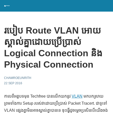
របៀប Route VLAN អោយ
ស្គាល់គ្នាដោយប្រើប្រាស់
Logical Connection និង
Physical Connection
CHAMROEUNRITH
22 SEP 2016
កាលពីអត្តបទមុន Techfree បានលើកយកនូវ
VLAN
មកបកស្រាយ
ព្រមទាំងការ Setup របស់វាដោយប្រើប្រាស់ Packet Tracert. ជាទូទៅ
VLAN ផ្សេងគ្នាមិនអាចស្គាល់គ្នាបានទេ ចុះធ្វើដូចម្តេចប្រសិនបើយើងចង់