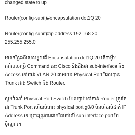
changed state to up
Router(config-subif)#encapsulation dot1Q 20
Router(config-subif)#ip address 192.168.20.1
255.255.255.0
មានកន្លែងពិសេសមួយគឺ Encapsulation dot1Q 20 តើជាអ្វី?
នៅពេលប្រើ Command នេះ Cisco និងដឹងថា sub-interface និង
Access ទៅកាន់ VLAN 20 តាមរយះ Physical Port ដែលបាន
Trunk រវាង Switch និង Router.
សូមចំណាំ Physical Port Switch ដែលភ្ជាប់ទៅកាន់ Router ត្រូវតែ
ជា Trunk Port ហើយចំពោះ physical port g0/0 មិនចាំបាច់ដាក់ IP
Address ទេ ព្រោះត្រូវការដាក់តែនៅលើ sub interface port តែ
ប៉ុណ្ណោះ។