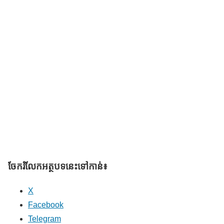
ចែករំលែក​អត្ថបទនេះទៅកាន់៖
X
Facebook
Telegram