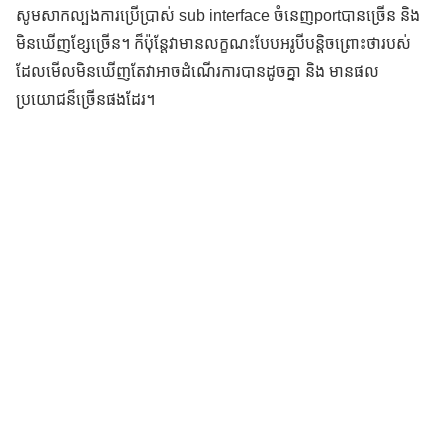
សូមសាកល្បងការប្រើប្រាស់ sub interface ចំនេញportបានច្រើន និង
មិនឃើញខ្សែច្រើន។ ក៏ប៉ុន្តែវាមានលក្ខណះបែបអរូបីបន្តិចព្រោះថារបស់
ដែលមើលមិនឃើញតែវាអាចដំណើរការបានដូចគ្នា និង មានផល
ប្រយោជន៏ច្រើនផងដែរ។