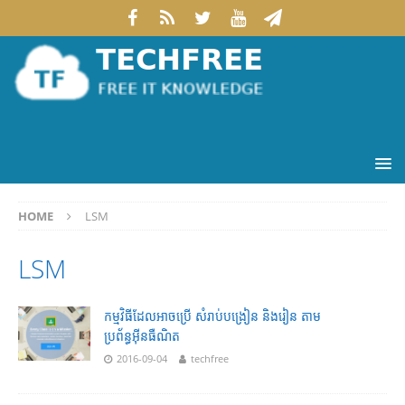
HOME
LSM
LSM
កម្មវិធីដែលអាចប្រើ សំរាប់បង្រៀន និងរៀន តាម
ប្រព័ន្ធអុីនធឺណិត
2016-09-04
techfree