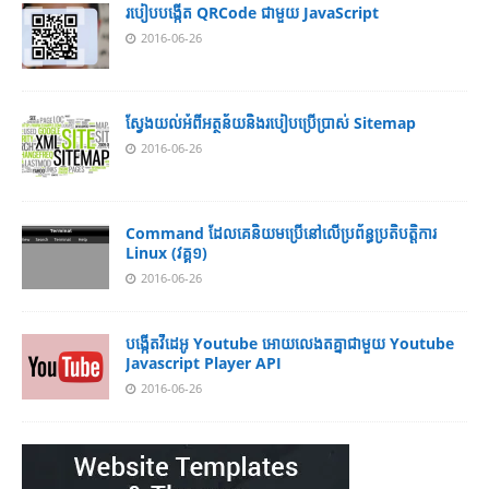
របៀប​បង្កើត​ QRCode ជាមួយ JavaScript
2016-06-26
ស្វែង​យល់​​អំពី​អត្ថន័យ​​និង​របៀប​​ប្រើ​ប្រាស់​ Sitemap
2016-06-26
Command ដែល​​គេ​​និយម​​ប្រើ​​នៅ​លើ​​ប្រព័ន្ធ​​ប្រតិបត្តិការ​
Linux (វគ្គ១)
2016-06-26
បង្កើតវីដេអូ Youtube អោយ​លេងតគ្នាជាមួយ Youtube
Javascript Player API
2016-06-26