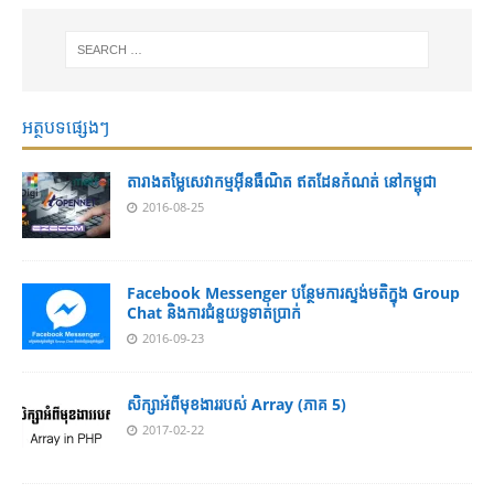
អត្ថបទផ្សេងៗ
តារាងតម្លៃសេវាកម្មអុីនធឺណិត ឥតដែនកំណត់ នៅកម្ពុជា
2016-08-25
Facebook Messenger បន្ថែមការស្ទង់មតិក្នុង Group
Chat និងការជំនួយទូទាត់ប្រាក់
2016-09-23
សិក្សាអំពីមុខងាររបស់ Array (ភាគ 5)
2017-02-22