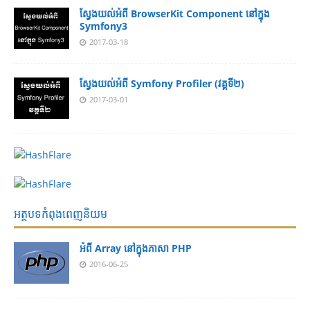
ស្វែងយល់អំពី BrowserKit Component នៅក្នុង
Symfony3
2017-03-18
ស្វែងយល់អំពី Symfony Profiler (វគ្គទី២)
2017-03-01
អត្ថបទកំពុងពេញនិយម
អំពី Array នៅ​​ក្នុង​ភា​សា PHP
2016-06-25