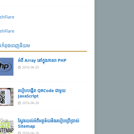
បទកំពុងពេញនិយម
អំពី Array នៅ​​ក្នុង​ភា​សា PHP
2016-06-25
របៀប​បង្កើត​ QRCode ជាមួយ
JavaScript
2016-06-26
ស្វែង​យល់​​អំពី​អត្ថន័យ​​និង​របៀប​​ប្រើ​ប្រាស់​
Sitemap
2016-06-26