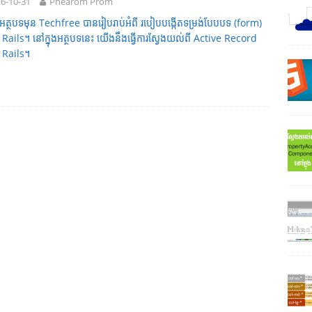
6-10-31
Phearom Prom
អត្ថបទមុន Techfree បានរៀបរាប់អំពី របៀបបង្កើតទម្រង់បែបបទ (form)
 Rails។ នៅក្នុងអត្ថបទនេះ យើងនឹងធ្វើការស្វែងយល់ពី Active Record
 Rails។