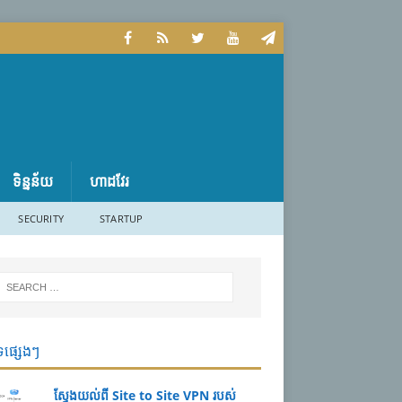
ទិន្នន័យ
ហាដវែរ
SECURITY
STARTUP
ទផ្សេងៗ
ស្វែងយល់ពី Site to Site VPN របស់