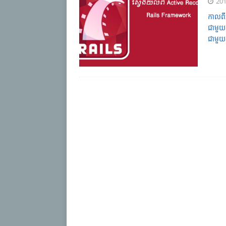
201
កាលពី
ជាមួយ
ជាមួយ