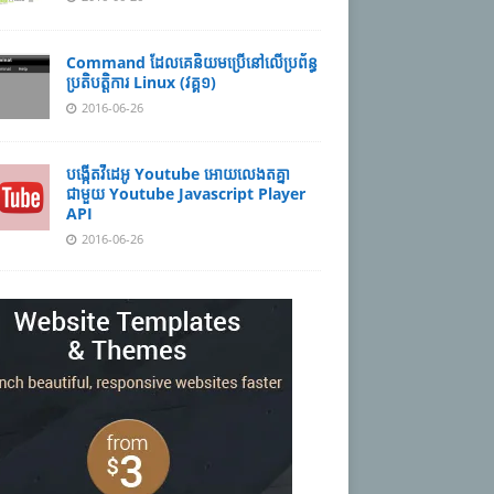
Command ដែល​​គេ​​និយម​​ប្រើ​​នៅ​លើ​​ប្រព័ន្ធ​​
ប្រតិបត្តិការ​ Linux (វគ្គ១)
2016-06-26
បង្កើតវីដេអូ Youtube អោយ​លេងតគ្នា
ជាមួយ Youtube Javascript Player
API
2016-06-26