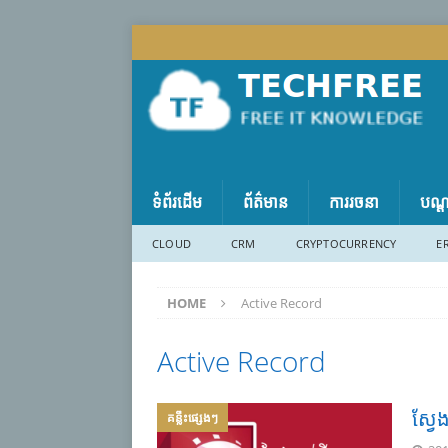
ទំព័រដើម
ព័ត៌មាន
ការរចនា
បណ្
CLOUD
CRM
CRYPTOCURRENCY
E
HOME
Active Record
Active Record
ស្វ
គន្លឹះផ្សេងៗ