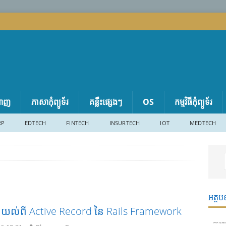
តាញ
ភាសា​កុំព្យូទ័រ
គន្លឹះផ្សេងៗ
OS
កម្មវិធីកុំព្យូទ័រ
RP
EDTECH
FINTECH
INSURTECH
IOT
MEDTECH
អត្ថប
ែងយល់ពី Active Record នៃ Rails Framework