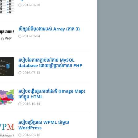
2017-01-28
សិក្សាអំពីមុខងាររបស់ Array (ភាគ 3)
2017-02-04
របៀបនៃការតភ្ជាប់ទៅកាន់ MySQL
database ដោយប្រើប្រាស់ភាសា PHP
2016-07-13
របៀបបង្កើតរូបភាពផែនទី (Image Map)
នៅក្នុង HTML
2016-10-14
របៀបប្រើប្រាស់ WPML ជាមួយ
WordPress
2018-05-10