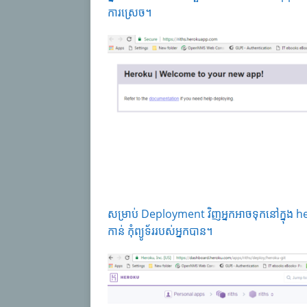
ការស្រេច។
សម្រាប់ Deployment វិញអ្នកអាចទុកនៅក្នុង 
កាន់ កុំព្យូទ័ររបស់អ្នកបាន។