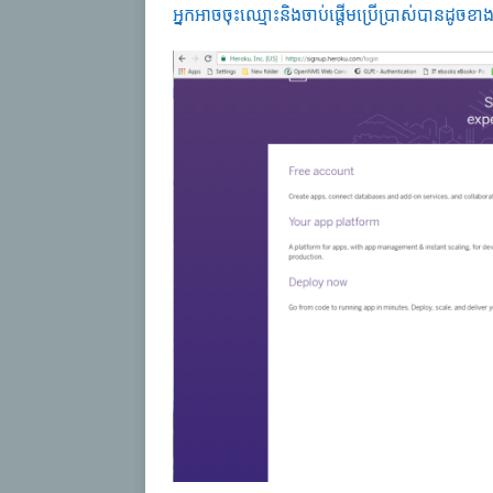
អ្នកអាចចុះឈ្មោះនិងចាប់ផ្តើមប្រើប្រាស់បានដូចខា