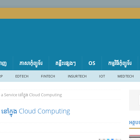
តាញ
ភាសា​កុំព្យូទ័រ
គន្លឹះផ្សេងៗ
OS
កម្មវិធីកុំព្យូទ័រ
RP
EDTECH
FINTECH
INSURTECH
IOT
MEDTECH
s a Service នៅក្នុង Cloud Computing
e នៅក្នុង Cloud Computing
អត្ថប