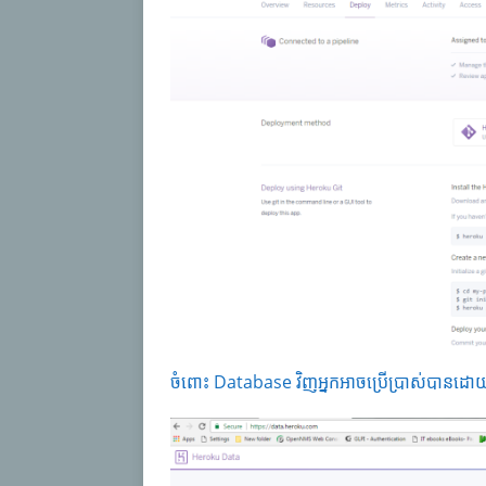
ចំពោះ Database វិញអ្នកអាចប្រើប្រាស់បានដោ