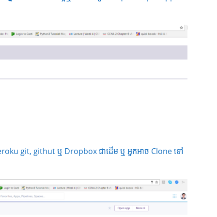
heroku git, githut ឬ Dropbox ជាដើម ឬ អ្នកអាច​ Clone ទៅ