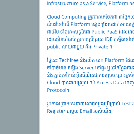
Infrastructure as a Service, Platform a
Cloud Computing ត្រូវបានគេចែកជា ៣ផ្នែកទ
សំដៅទៅលើ Platform ផ្សេងៗដែលដាក់អោយប្
ជាដើម ទាំងនេះសុទ្ធតែជា Public PaaS ដែល
ដោយមិនចាំបាច់ត្រូវការប្រើប្រាស់ IDE តម្លើង
public លាយជាមួយ និង Private ។
ថ្ងៃនេះ Techfree និងលើក យក Platform ដែ
ចាំបាច់មាន តម្លើង Server នៅផ្ទះ ឬនៅកន្លែង
និង ភ្ជាប់ទៅកាន់ អ៊ីនធឺណិតជាការស្រេច ព្រោះ
Cloud បានងាយស្រួល ចង់ Access Data ចេញពី
Protocol។
រូបខាងក្រោមនេះជាការសាកល្បងប្រើប្រាស់ Tes
Register ជាមួយ Email របស់យើង