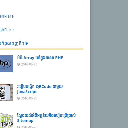
បទកំពុងពេញនិយម
អំពី Array នៅ​​ក្នុង​ភា​សា PHP
2016-06-25
របៀប​បង្កើត​ QRCode ជាមួយ
JavaScript
2016-06-26
ស្វែង​យល់​​អំពី​អត្ថន័យ​​និង​របៀប​​ប្រើ​ប្រាស់​
Sitemap
2016-06-26