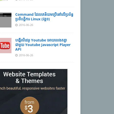
Command ដែល​​គេ​​និយម​​ប្រើ​​នៅ​លើ​​ប្រព័ន្ធ​​
ប្រតិបត្តិការ​ Linux (វគ្គ១)
2016-06-26
បង្កើតវីដេអូ Youtube អោយ​លេងតគ្នា
ជាមួយ Youtube Javascript Player
API
2016-06-26