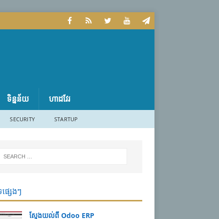
ទិន្នន័យ
ហាដវែរ
SECURITY
STARTUP
ទផ្សេងៗ
ស្វែងយល់ពី Odoo ERP