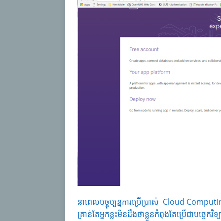
នាពេលបច្ចុប្បន្នការប្រើប្រាស់ Cloud Computi
គ្រាន់តែអ្នកខ្លះមិនដឹងថាខ្លួនកំពុងតែប្រើជាបច្ចេ