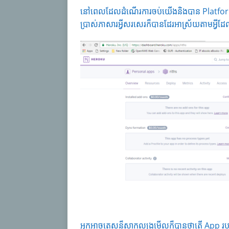
នៅពេលដែលដំណើរការចប់យើងនិងបាន Platform 
ប្រាស់ភាសារអ្វីសរសេរក៏បានដែរអាស្រ័យតាមអ្វី
អ្នកអាចតេសន៏សាកល្បងមើលក៏បានថាតើ App រប