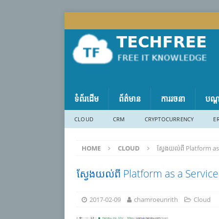
ទំព័រដើម
ព័ត៌មាន
ការរចនា
បណ្
CLOUD
CRM
CRYPTOCURRENCY
E
HOME
CLOUD
ស្វែងយល់ពី Platform a
ស្វែងយល់ពី Platform as a Servic
2017-02-09
chamroeunrith
Cloud