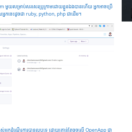
មួយសម្រាប់សរសេរប្រូក្រាមដោយខ្លួនឯងបានហើយ អ្នកអាចប្រើ
ដែលអ្នកចេះដូចជា ruby, python, php ជាដើម។
ស់អ្នកដំណើរការបានល្អឬទេ ដោយគ្រាន់តែចុចលើ OpenApp ជា