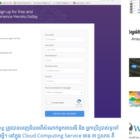
ng ត្រូវបានពេញនិយមពីសំណាក់អ្នកអាយធី និង អ្នកប្រើប្រាស់ទូទៅ
កវិទ្យាអ្វី។ នៅក្នុង Cloud Computing Service មាន ៣ ប្រភេទ គឺ