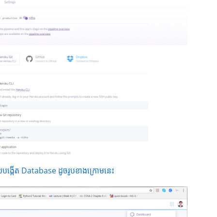
យបង្កើត Database ដូចរូបខាងក្រោមនេះ