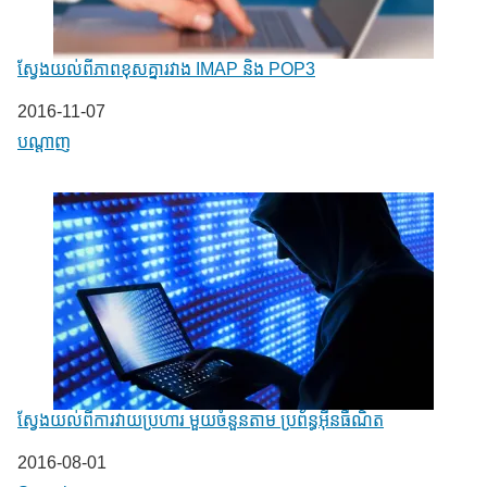
ស្វែងយល់ពីភាពខុសគ្នារវាង IMAP និង POP3
Date
2016-11-07
In relation to
បណ្តាញ
ស្វែងយល់ពីការវាយប្រហារ មួយចំនួនតាម ប្រព័ន្ធអុីនធឺណិត
Date
2016-08-01