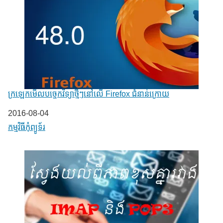
ក្រឡេកមើលបច្ចេកវិទ្យាថ្មីៗនៅលើ Firefox ជំនាន់ក្រោយ
Date
2016-08-04
In relation to
កម្មវិធីកុំព្យូទ័រ