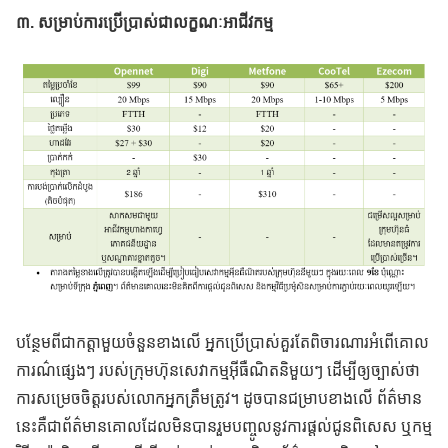
៣. សម្រាប់ការប្រើប្រាស់ជាលក្ខណៈអាជីវកម្ម
បន្ថែមពីជាកត្តាមួយចំនួនខាងលើ អ្នកប្រើប្រាស់គួរតែពិចារណារអំពើគោល
ការណ៌ផ្សេងៗ របស់ក្រុមហ៊ុនសេវាកម្មអុីធឺណិតនិមួយៗ ដើម្បីឲ្យច្បាស់ថា
ការសម្រេចចិត្តរបស់លោកអ្នកត្រឹមត្រូវ។ ដូចបានជម្រាបខាងលើ ព័ត៌មាន
នេះគឺជាព័ត៌មានគោលដែលមិនបានរួមបញ្ចូលនូវការផ្តល់ជូនពិសេស ឬកម្ម