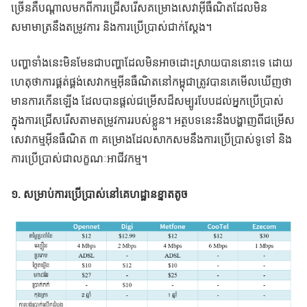
ច្រើនគឺបណ្តាលមកពីការជ្រើសរើសគម្រោងសេវាអុីធឺណិតដែលមិន
សមាមាត្រនឹងតម្រូវការ និងការប្រើប្រាស់ជាក់ស្តែង។
បញ្ហាទាំងនេះមិនមែនជាបញ្ហាដែលមិនអាចដោះស្រាយបាននោះទេ ដោយ
ហេតុថាការផ្គត់ផ្គង់សេវាកម្មអុីនធឺណិតនៅកម្ពុជាត្រូវបានគេមើលឃើញថា
មានការកើនឡើង ដែលបានផ្តល់ជម្រើសដ៏សម្បូរបែបដល់អ្នកប្រើប្រាស់
ក្នុងការជ្រើសរើសតាមតម្រូវការរបស់ខ្លួន។ អត្ថបទនេះនឹងបង្ហាញពីជម្រើស
សេវាកម្មអុីនធឺណិត ៣ គម្រោងដែលសាកសមនឹងការប្រើប្រាស់ទូទៅ និង
ការប្រើប្រាស់ជាលក្ខណៈអាជីវកម្ម។
១. សម្រាប់ការប្រើប្រាស់នៅគេហដ្ឋានខ្នាតតូច