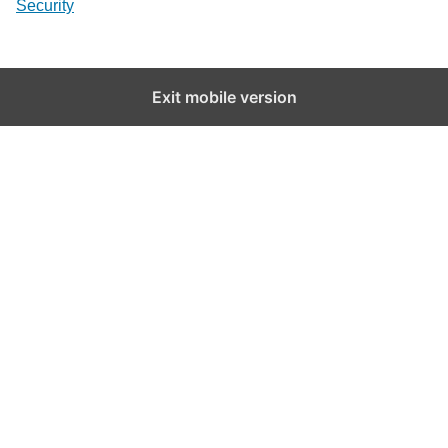
In relation to
Security
Exit mobile version