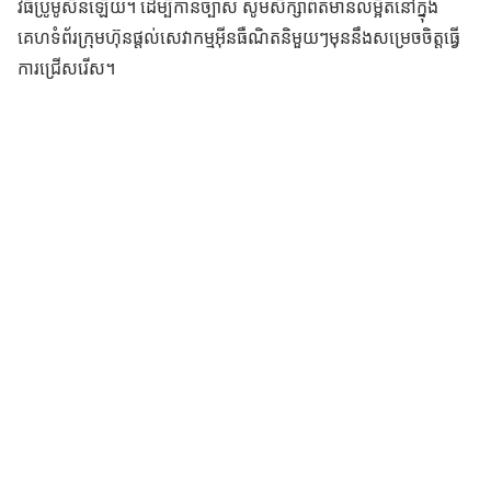
វិធីប្រូម៉ូសិនឡើយ។ ដើម្បីកាន់ច្បាស់ សូមសិក្សាព័ត៌មានលម្អិតនៅក្នុង
គេហទំព័រក្រុមហ៊ុនផ្តល់សេវាកម្មអុីនធឺណិតនិមួយៗមុននឹងសម្រេចចិត្តធ្វើ
ការជ្រើសរើស។