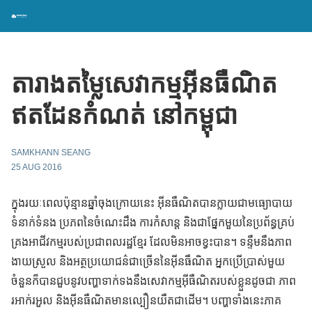
តារាងតម្លៃសេវាកម្មអុីនធឺណិត
ឥតដែនកំណត់ នៅកម្ពុជា
SAMKHANN SEANG
25 AUG 2016
ក្នុងរយៈពេលប៉ុន្មានឆ្នាំចុងក្រោយនេះ អុីនធឺណិតបានក្លាយជាមធ្យោបាយ
ទំនាក់ទំនង ប្រភពនៃចំណេះដឹង ការកំសាន្ត និងជាផ្នែកមួយនៃប្រព័ន្ធគ្រប់
គ្រងអាជីវកម្មរបស់ប្រជាពលរដ្ឋខ្មែរ ដែលមិនអាចខ្វះបាន។ ទន្ទឹមនឹងភាព
ងាយស្រួល និងអត្ថប្រយោជន៌ជាច្រើននៃអុីនធឺណិត អ្នកប្រើប្រាស់មួយ
ចំនួនក៏បានជួបនូវបញ្ហាទាក់ទងនឹងសេវាកម្មអុីធឺណិតរបស់ខ្លួនដូចជា ភាព
រអាក់រអួល និងអុីនធឺណិតមានល្បឿនយឺតជាដើម។ បញ្ហាទាំងនេះភាគ