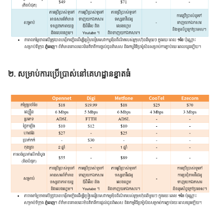
២. សម្រាប់ការប្រើប្រាស់នៅគេហដ្ឋានខ្នាតធំ