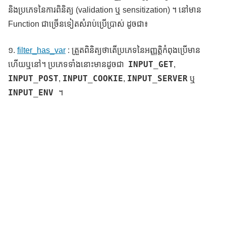
និងប្រភេទនៃការពិនិត្យ (validation ឬ sensitization) ។ នៅមាន
Function ជាច្រើនទៀតសំរាប់ប្រើប្រាស់ ដូចជា៖
១.
filter_has_var
: ត្រួតពិនិត្យថាតើប្រភេទនៃអញ្ញត្តិកំពុងប្រើមាន
INPUT_GET
ហើយឬនៅ។ ប្រភេទទាំងនោះមានដូចជា
,
INPUT_POST
INPUT_COOKIE
INPUT_SERVER
,
,
ឬ
INPUT_ENV
។