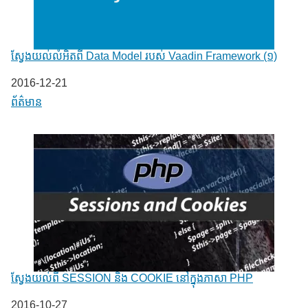
ស្វែងយល់លំអិតពី Data Model របស់ Vaadin Framework (១)
Date
2016-12-21
In relation to
ព័ត៌មាន
ស្វែងយល់ពី SESSION និង COOKIE នៅក្នុងភាសា PHP
Date
2016-10-27