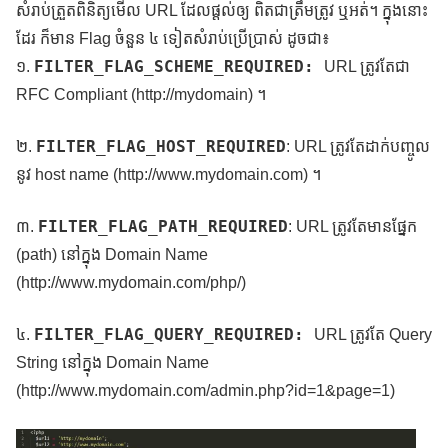
សំរាប់ត្រួតពិនិត្យមើល URL ដែលផ្តល់ឲ្យ ពិតជាត្រឹមត្រូវ ឬអត់។ ក្នុងនោះ
ដែរ ក៏មាន Flag ចំនួន ៤ ទៀតសំរាប់ប្រើប្រាស់ ដូចជា៖
FILTER_FLAG_SCHEME_REQUIRED:
១.
URL ត្រូវតែជា
RFC Compliant (http://mydomain) ។
FILTER_FLAG_HOST_REQUIRED
២.
: URL ត្រូវតែដាក់បញ្ចូល
នូវ host name (http://www.mydomain.com) ។
FILTER_FLAG_PATH_REQUIRED
៣.
: URL ត្រូវតែមានផ្នែក
(path) នៅក្នុង Domain Name
(http://www.mydomain.com/php/)
FILTER_FLAG_QUERY_REQUIRED:
៤.
URL ត្រូវតែ Query
String នៅក្នុង Domain Name
(http://www.mydomain.com/admin.php?id=1&page=1)