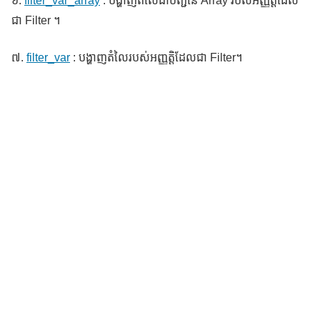
៦.
filter_var_array
: បង្ហាញតំលៃជាបញ្ជីនៃ Array របស់អញ្ញត្តិដែល
ជា Filter ។
៧.
filter_var
: បង្ហាញតំលៃរបស់អញ្ញត្តិដែលជា Filter។