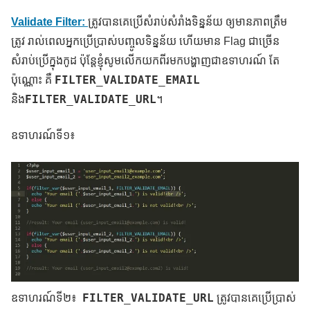
Validate Filter:
ត្រូវបានគេប្រើសំរាប់សំរាំងទិន្នន័យ ឲ្យមានភាពត្រឹម
ត្រូវ រាល់ពេលអ្នកប្រើប្រាស់បញ្ចូលទិន្នន័យ ហើយមាន Flag ជាច្រើន
សំរាប់ប្រើក្នុងកូដ ប៉ុន្តែខ្ញុំសូមលើកយកពីរមកបង្ហាញជាឧទាហរណ៍ តែ
FILTER_VALIDATE_EMAIL
ប៉ុណ្ណោះ គឺ
FILTER_VALIDATE_URL
និង
។
ឧទាហរណ៍ទី១៖
FILTER_VALIDATE_URL
ឧទាហរណ៍ទី២៖
ត្រូវបានគេប្រើប្រាស់