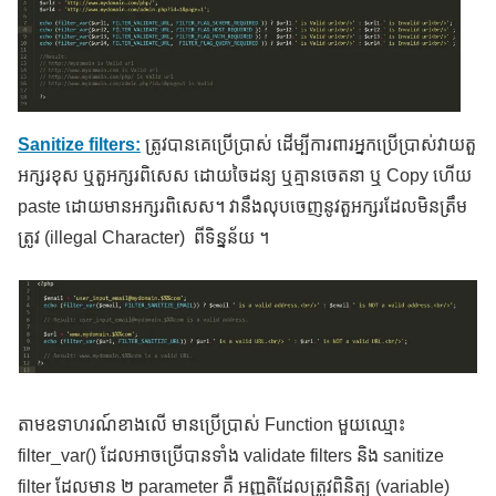
Sanitize filters:
ត្រូវបានគេប្រើប្រាស់ ដើម្បីការពារអ្នកប្រើប្រាស់វាយតួ
អក្សរខុស ឬតួអក្សរពិសេស ដោយចៃដន្យ ឬគ្មានចេតនា ឬ Copy ហើយ
paste ដោយមានអក្សរពិសេស។ វានឹងលុបចេញនូវតួអក្សរដែលមិនត្រឹម
ត្រូវ (illegal Character) ពីទិន្នន័យ ។
តាមឧទាហរណ៍ខាងលើ មានប្រើប្រាស់ Function មួយឈ្មោះ
filter_var() ដែលអាចប្រើបានទាំង validate filters និង sanitize
filter ដែលមាន ២ parameter គឺ អញ្ញតិដែលត្រូវពិនិត្យ (variable)