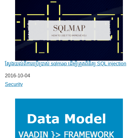
ស្វែងយល់ពីការប្រើប្រាស់ sqlmap ដើម្បីត្រួតពិនិត្យ SQL injection
Date
2016-10-04
In relation to
Security