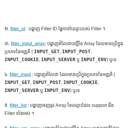
២.
filter_id
: បង្ហាញ Filter ID ផ្អែកទៅឈ្មោះរបស់ Filter ។
៣.
filter_input_array
: បង្ហាញតំលៃជាបញ្ជីនៃ Array ដែលមានប្រើក្នុង
INPUT_GET
INPUT_POST
ប្រភេទនៃអញ្ញតិ (
,
,
INPUT_COOKIE
INPUT_SERVER
INPUT_ENV
,
ឬ
) ឬទេ
៤.
filter_input
: បង្ហាញតំលៃជា ដែលមានប្រើក្នុងប្រភេទនៃអញ្ញតិ (
INPUT_GET
INPUT_POST
INPUT_COOKIE
,
,
,
INPUT_SERVER
INPUT_ENV
ឬ
) ឬទេ
៥.
filter_list
: បង្ហាញចេញនូវ Array នៃឈ្មោះដែល support នឹង
Filter ទាំងអស់ ។