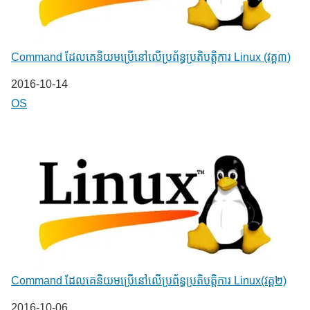
Command ដែល​​គេ​​និយម​​ប្រើ​​នៅ​លើ​​ប្រព័ន្ធ​​ប្រតិបត្តិការ​ Linux (វគ្គ៣)
Date
2016-10-14
In relation to
OS
Command ដែល​​គេ​​និយម​​ប្រើ​​នៅ​លើ​​ប្រព័ន្ធ​​ប្រតិបត្តិការ​ Linux(វគ្គ២)
Date
2016-10-06