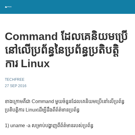
Command ដែល​​គេ​​និយម​​ប្រើ​​
នៅ​លើ​​ប្រព័ន្ធនៃប្រព័ន្ធ​​ប្រតិបត្តិ
ការ​ Linux
TECHFREE
27 SEP 2016
ខាងក្រោមគឺជា Command មួយចំនួនដែលគេនិយមប្រើនៅលើប្រព័ន្ធ
ប្រតិបត្តិការ Linuxដើម្បីដឹងពីព័ត៌មានប្រព័ន្ធ
1) uname -a សម្រាប់បង្ហាញពីព័ត៌មានរបស់ប្រព័ន្ធ