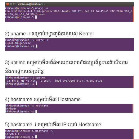
2) uname -r សម្រាប់បង្ហាញជំនាន់របស់ Kernel
3) uptime សម្រាប់មើលព័ត៌មានរយះពេលដែលប្រព័ន្ធបានដំណើរការ
និងការផ្ទុករបស់ប្រព័ន្ធ
4) hostname សម្រាប់មើល Hostname
5) hostname -i សម្រាប់មើល IP របស់ Hostname