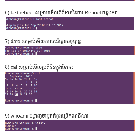
6) last reboot សម្រាប់មើលព័ត៌មាននៃការ Reboot កន្លងមក
7) date សម្រាប់មើលកាលបរិច្ឆេទបច្ចុប្បន្ន
8) cal សម្រាប់មើលប្រតិទិនក្នុងខែនេះ
9) whoami បង្ហាញថាអ្នកកំពុងប្រើគណនីណា