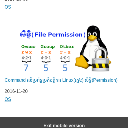
In relation to
OS
Command លើ​​ប្រព័ន្ធ​​ប្រតិបត្តិការ​ Linux(វគ្គ៤) សិទ្ធិ(Permission)
Date
2016-11-20
In relation to
OS
Exit mobile version