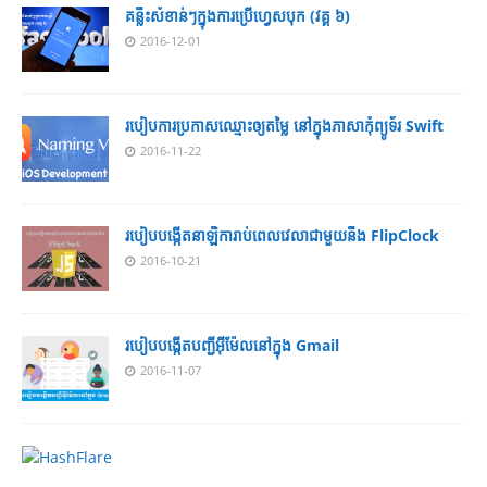
គន្លឹះសំខាន់ៗក្នុងការប្រើហ្វេសបុក (វគ្គ ៦)
2016-12-01
របៀបការប្រកាសឈ្មោះឲ្យតម្លៃ នៅក្នុងភាសាកុំព្យូទ័រ Swift
2016-11-22
របៀបបង្កើតនាឡិការាប់ពេលវេលាជាមួយនឹង FlipClock
2016-10-21
របៀបបង្កើតបញ្ជីអ៊ីម៉ែលនៅក្នុង Gmail
2016-11-07