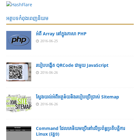
អត្ថបទកំពុងពេញនិយម
អំពី Array នៅ​​ក្នុង​ភា​សា PHP
2016-06-25
របៀប​បង្កើត​ QRCode ជាមួយ JavaScript
2016-06-26
ស្វែង​យល់​​អំពី​អត្ថន័យ​​និង​របៀប​​ប្រើ​ប្រាស់​ Sitemap
2016-06-26
Command ដែល​​គេ​​និយម​​ប្រើ​​នៅ​លើ​​ប្រព័ន្ធ​​ប្រតិបត្តិការ​
Linux (វគ្គ១)