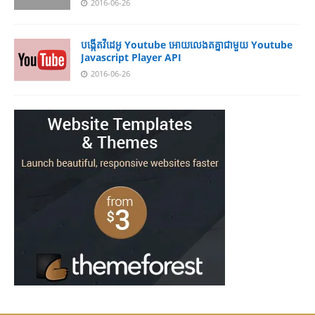
2016-06-26
បង្កើតវីដេអូ Youtube អោយ​លេងតគ្នាជាមួយ Youtube
Javascript Player API
2016-06-26