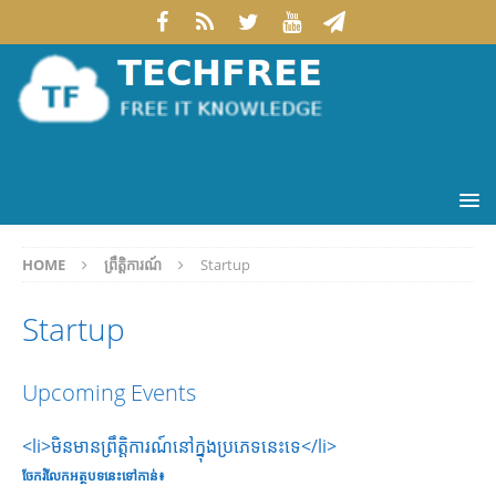
HOME
ព្រឹត្តិការណ៍
Startup
Startup
Upcoming Events
<li>មិនមានព្រឹត្តិការណ៍នៅក្នុង​ប្រភេទនេះទេ</li>
ចែករំលែក​អត្ថបទនេះទៅកាន់៖