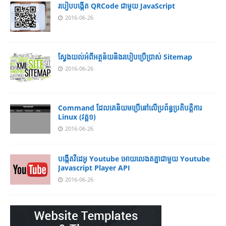
របៀប​បង្កើត​ QRCode ជាមួយ JavaScript
2016-06-26
ស្វែង​យល់​​អំពី​អត្ថន័យ​​និង​របៀប​​ប្រើ​ប្រាស់​ Sitemap
2016-06-26
Command ដែល​​គេ​​និយម​​ប្រើ​​នៅ​លើ​​ប្រព័ន្ធ​​ប្រតិបត្តិការ​
Linux (វគ្គ១)
2016-06-26
បង្កើតវីដេអូ Youtube អោយ​លេងតគ្នាជាមួយ Youtube
Javascript Player API
2016-06-26