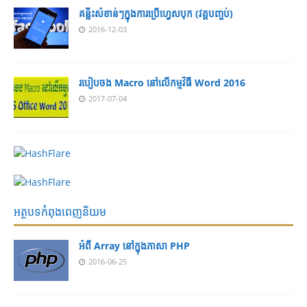
គន្លឹះសំខាន់ៗក្នុងការប្រើហ្វេសបុក (វគ្គបញ្ចប់)
2016-12-03
របៀបចង Macro នៅលើកម្មវិធី Word 2016
2017-07-04
អត្ថបទកំពុងពេញនិយម
អំពី Array នៅ​​ក្នុង​ភា​សា PHP
2016-06-25