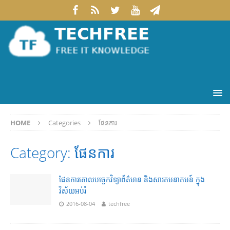
HOME
Categories
ផែនការ
Category:
ផែនការ
ផែនការ​គោលបច្ចេកវិទ្យា​ព័ត៌មាន និង​សារគមនាគមន៍ ក្នុង​
វិស័យ​អប់រំ
2016-08-04
techfree