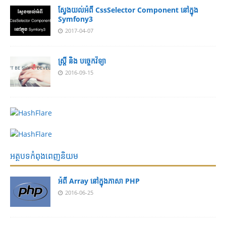
ស្វែងយល់អំពី CssSelector Component នៅក្នុង
Symfony3
2017-04-07
ស្ត្រី និង បច្ចេកវិទ្យា
2016-09-15
អត្ថបទកំពុងពេញនិយម
អំពី Array នៅ​​ក្នុង​ភា​សា PHP
2016-06-25