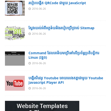
របៀប​បង្កើត​ QRCode ជាមួយ JavaScript
2016-06-26
ស្វែង​យល់​​អំពី​អត្ថន័យ​​និង​របៀប​​ប្រើ​ប្រាស់​ Sitemap
2016-06-26
Command ដែល​​គេ​​និយម​​ប្រើ​​នៅ​លើ​​ប្រព័ន្ធ​​ប្រតិបត្តិការ​
Linux (វគ្គ១)
2016-06-26
បង្កើតវីដេអូ Youtube អោយ​លេងតគ្នាជាមួយ Youtube
Javascript Player API
2016-06-26