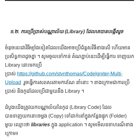
១.២. ការប្រើប្រាស់បណ្ណាល័យ (Library) ដែលគេបានបង្កើតរួច
ចំនុចនេះជាវិធីម្យ៉ាងទៀតដែលយើងអាចប្រើជំនួសវិធីខាងលើ ហើយមាន
ប្រសិទ្ធភាពដូចគ្នា ។ សូមចូលទៅកាន់ តំណភ្ជាប់នេះដើម្បីធ្វើការ ទាញយក
Library នោះមកប្រើ
ប្រាស់
https://github.com/stvnthomas/CodeIgniter-Multi-
Upload
រួចធ្វើការសរសេរតាមការណែ នាំនោះ ។ ខាងក្រោមជាការប្រើ
ប្រាស់ និងកូដដែលប្រើជាមួយនឹង Library ។
ដំបូងយើងត្រូវយកបណ្ណាល័យនៃកូដ (Library Code) ដែល
បានទាញយកនោះចម្លង (Copy) ទៅដាក់នៅក្នុងកន្លែងផ្ទុក (Folder)
មួយ ឈ្មោះថា
libraries
ក្នុង application ។ សូមមើលឧទាហរណ៏ខាង
ក្រោម៖