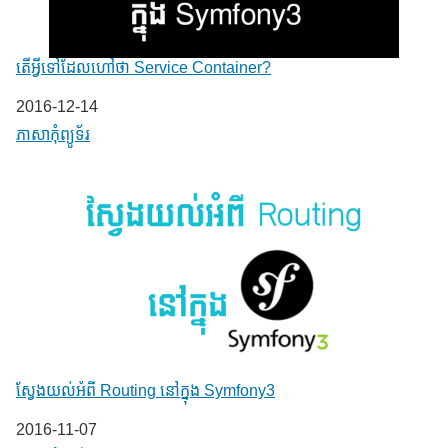
តើអ្វីទៅដែលហៅថា Service Container?
Date
2016-12-14
In relation to
ភាសា​កុំព្យូទ័រ
ស្វែងយល់អំពី Routing នៅក្នុង Symfony3
Date
2016-11-07