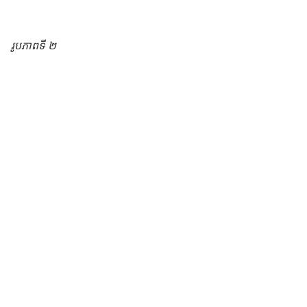
រូបភាពទី ២