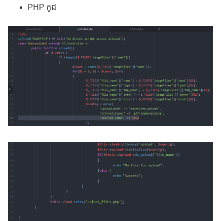
PHP កូដ