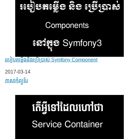
របៀបតម្លើងនិងប្រើប្រាស់ Symfony Component
Date
2017-03-14
In relation to
ភាសា​កុំព្យូទ័រ