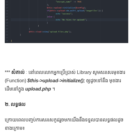
***
សំគាល់
ៈ នៅពេលលោកអ្នកប្រើប្រាស់ Library សូមសរសេរមុខងារ
(Function)
$this->upload->initialize();
ឲ្យដូចទៅនឹង មុខងារ
ដើមនៅក្នុង
upload.php
។
២. លទ្ធផល
ក្រោយពេលបញ្ចប់ការសរសេកូដរួចមកយើងនឹងទទួលបានលទ្ធផលដូច
ខាងក្រោម៖