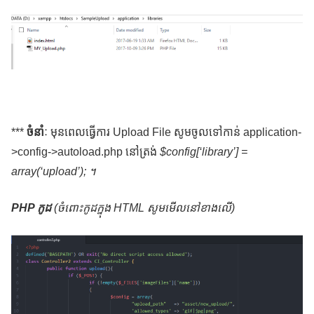
***
ចំនាំៈ
មុនពេលធ្វើការ Upload File សូមចូលទៅកាន់ application-
>config->autoload.php នៅត្រង់
$config[‘library’] =
array(‘upload’); ។
​PHP កូដ
(ចំពោះកូដក្នុង HTML សូមមើលនៅខាងលើ)