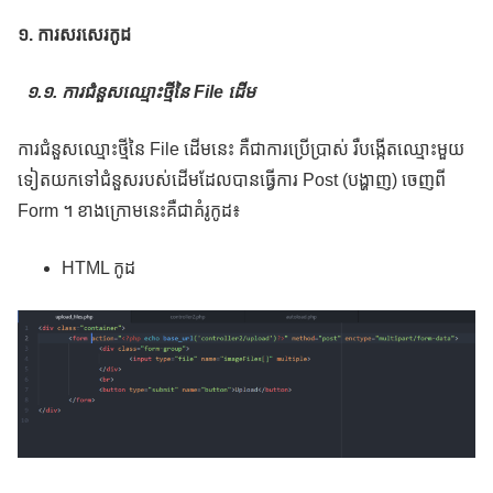
១. ការសរសេរកូដ
១.១. ការជំនួសឈ្មោះថ្មីនៃ File ដើម
​​​​ការជំនួសឈ្មោះថ្មីនៃ File ដើមនេះ គឺជាការប្រើប្រាស់ រឺបង្កើតឈ្មោះមួយ
ទៀតយកទៅជំនួសរបស់ដើមដែលបានធ្វើការ Post (បង្ហាញ) ចេញពី
Form ។ ខាងក្រោមនេះគឺជាគំរូកូដ៖
HTML កូដ