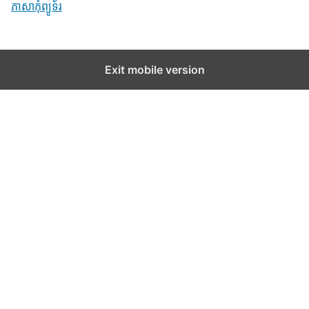
In relation to
ភាសា​កុំព្យូទ័រ
Exit mobile version