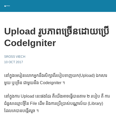
Upload រូបភាពច្រើនដោយប្រើ
CodeIgniter
SROSS VIECH
10 OCT 2017
នៅក្នុងមេរៀនលោកអ្នកនឹងសិក្សាពីរបៀបទាញយក(Upload) ឯកសារ
មួយ ឬច្រើន ជាមួយនឹង Codeigniter ។
នៅក្នុងការ Upload នេះផងដែរ គឺយើងអាចធ្វើបានតាម ២ របៀប គឺ ការ
ជំនួសឈ្មោះថ្មីនៃ File ដើម និងការប្រើប្រាស់បណ្ណាល័យ (Library)
ដែលគេបានបង្កើតរួច​ ។