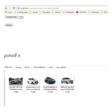
រូបភាពទី ១