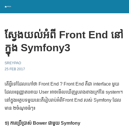
ស្វែងយល់អំពី Front End នៅ
ក្នុង Symfony3
SREYPAO
25 FEB 2017
តើអ្វីទៅដែលហៅថា Front End ? Front End គឺជា interface មួយ
ដែលអនុញ្ញាតអោយ User អាចមើលឃើញរូបរាងខាងក្រៅនៃ system។
នៅក្នុងអត្ថបទមួយនេះគឺរៀបរាប់អំពីFront End របស់ Symfony ដែល
មាន ២ចំណុចធំៗ៖
១) ការប្រើប្រាស់
Bower
ជាមួយ
Symfony