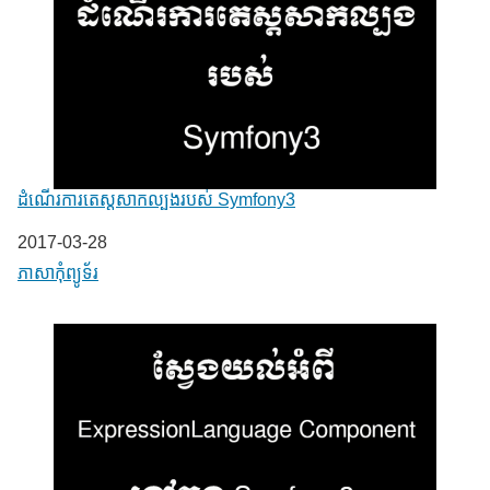
ដំណើរការតេស្តសាកល្បងរបស់ Symfony3
Date
2017-03-28
In relation to
ភាសា​កុំព្យូទ័រ