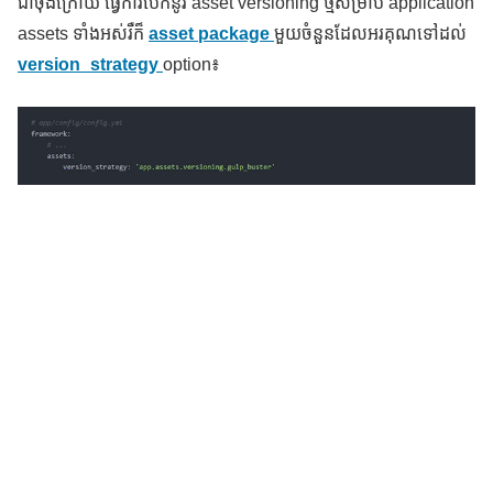
ជាចុងក្រោយ ធ្វើការបើកនូវ asset versioning ថ្មីសម្រាប់ application
assets ទាំងអស់រឺក៏
asset package
មួយចំនួនដែលអរគុណទៅដល់
version_strategy
option៖