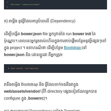
គ) តម្លើង នូវអ្វីដែលអាស្រ័យលើ (Dependency)
ដើម្បីបង្កើត
bower.json
file អ្នកគ្រាន់តែ run
bower init
តែ
ប៉ុណ្ណោះ។ ពេលនេះអ្នករួចរាល់ហើយក្នុងការចាប់ផ្ដើមបន្ថែមនូវអ្វីផ្សេងៗទៅ
ក្នុង project ។ ឧទាហរណ៏ថា ដើម្បីបន្ថែម
Bootstrap
ទៅ
bower.json
និង ដោនឡូដវា គឺអ្នកត្រូវ៖
វានឹងតម្លើង Bootstrap និង អ្វីដែលទាក់ទងនឹងវាក្នុង
web/assets/vendor/
(រឺក៏ directory ផ្សេងទៀតដែលអ្នកបាន
configure ក្នុង
.bowerrc
)។