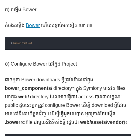
ក) តម្លើង Bower
តំបូងតម្លើង
Bower
ហើយបន្ទាប់មកទៀត run វា៖
ខ) Configure Bower នៅក្នុង Project
ជាធម្មតា Bower downloads អ្វីគ្រប់យ៉ាងទៅក្នុង
bower_components/
directory។ ក្នុង Symfony មានតែ files
នៅក្នុង
web/
directory ដែលអាចធ្វើការ access បានជាលក្ខណៈ
public ដូចនេះអ្នកត្រូវ configure Bower ដើម្បី download អ្វីដែល
មាននៅទីនោះជំនួសវិញ។ ដើម្បីធ្វើដូចនេះបាន អ្នកគ្រាន់តែបង្កើត
.bowerrc
file ជាមួយនឹងទីតាំងថ្មី (ដូចជា
web/assets/vendor
)៖