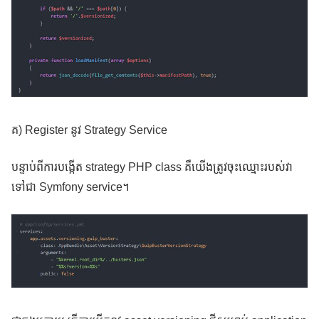
គ) Register នូវ Strategy Service
បន្ទាប់ពីការបង្កើត strategy PHP class គឺយើងត្រូវចុះឈ្មោះរបស់វា
ទៅជា Symfony service។