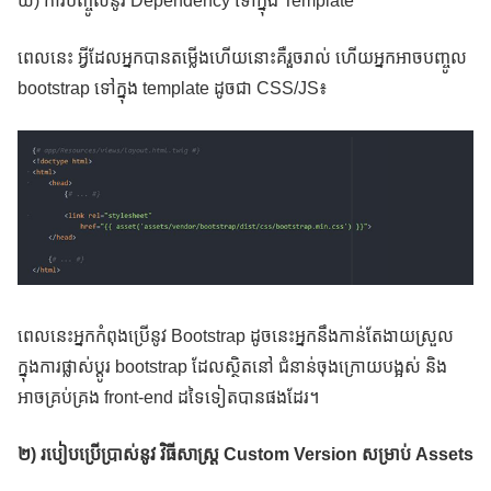
ឃ) ការបញ្ចូលនូវ Dependency ទៅក្នុង Template
ពេលនេះ អ្វីដែលអ្នកបានតម្លើងហើយនោះគឺរួចរាល់ ហើយអ្នកអាចបញ្ចូល
bootstrap ទៅក្នុង template ដូចជា CSS/JS៖
ពេលនេះអ្នកកំពុងប្រើនូវ Bootstrap ដូចនេះអ្នកនឹងកាន់តែងាយស្រួល
ក្នុងការផ្លាស់ប្ដូរ bootstrap ដែលស្ថិតនៅ ជំនាន់ចុងក្រោយបង្អស់ និង
អាចគ្រប់គ្រង front-end ដទៃទៀតបានផងដែរ។
២) របៀបប្រើប្រាស់នូវ វិធីសាស្ត្រ
Custom Version សម្រាប់ Assets