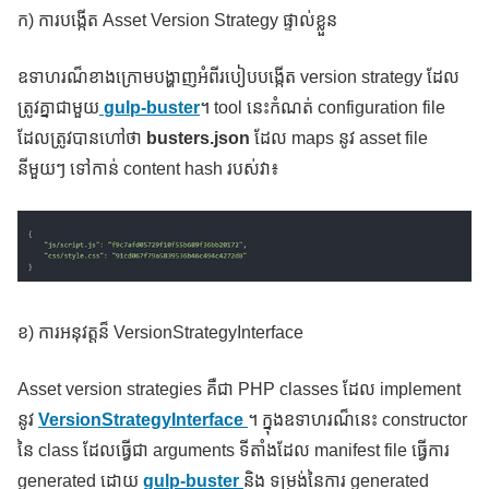
ក) ការបង្កើត Asset Version Strategy ផ្ទាល់ខ្លួន
ឧទាហរណ៏ខាងក្រោមបង្ហាញអំពីរបៀបបង្កើត version strategy ដែល
ត្រូវគ្នាជាមួយ
gulp-buster
។ tool នេះកំណត់ configuration file
ដែលត្រូវបានហៅថា
busters.json
ដែល maps នូវ asset file
នីមួយៗ ទៅកាន់ content hash របស់វា៖
ខ) ការអនុវត្តន៏ VersionStrategyInterface
Asset version strategies គឺជា PHP classes ដែល implement
នូវ
VersionStrategyInterface
។ ក្នុងឧទាហរណ៏នេះ constructor
នៃ class ដែលធ្វើជា arguments ទីតាំងដែល manifest file ធ្វើការ
generated ដោយ
gulp-buster
និង ទម្រង់នៃការ generated