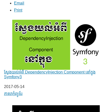
Email
Print
ស្វែងយល់អំពី DependencyInjection Component នៅក្នុង
Symfony3
Date
2017-05-14
In relation to
ភាសា​កុំព្យូទ័រ