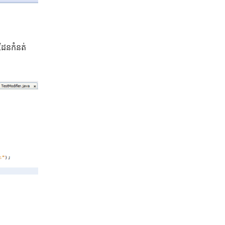
នដែនកំនត់