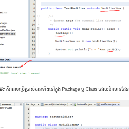
lic
គឺវាអាចប្រើប្រាស់បានទាំងនៅក្នុង Package ឬ Class ដោយមិនមានដែនក