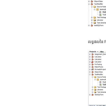
លទ្ធផលនៃ P