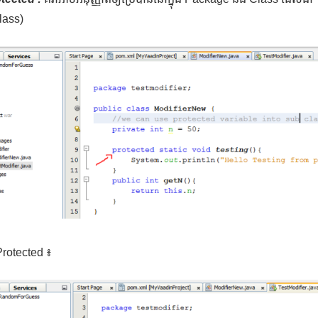
lass)
rotected ៖