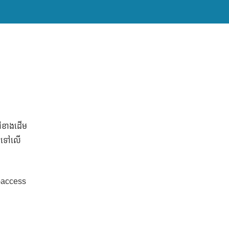
នៅខាងដើម
ំដៅទៅលើ
n-access