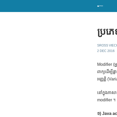
ប្រភ
SROSS VIEC
2 DEC 2016
Modifier (អ
ពាក្យដើម្បី
អញ្ញត្តិ (V
នៅក្នុងភាស
modifier ។
១) Java a