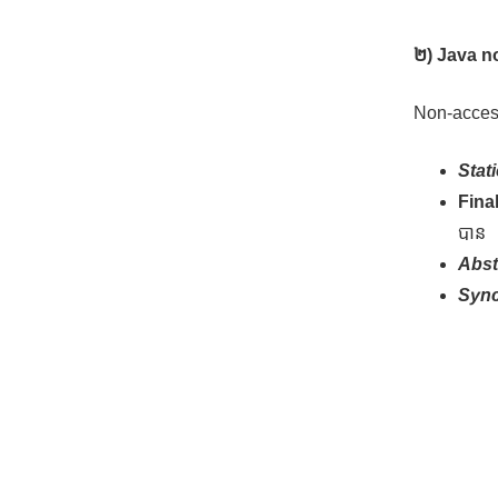
២) Java n
Non-access
Stati
Final
បាន
Abst
Sync