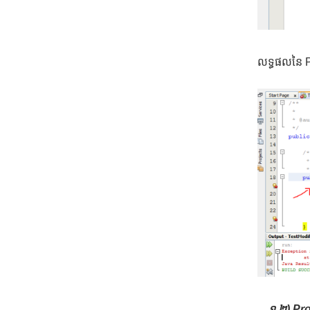
លទ្ធផលនៃ P
១.២) Pr