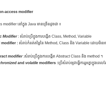
on-access modifier
 modifier នៅក្នុង Java មានច្រើនដូចជា ៖
c Modifier
: សំរាប់ប្រើក្នុងការបង្កើត Class, Method, Variable
 modifier :
សំរាប់កំនត់តម្លៃនៃ Method, Class និង Variable ដោយមិនអាច
ract modifier
:សំរាប់ប្រើក្នុងការបង្កើត Abstract Class និង method ។
hronized
and
volatile
modifiers
:ប្រើសំរាប់ឲ្យវាធ្វើការរួមគ្នាក្នុងពេ