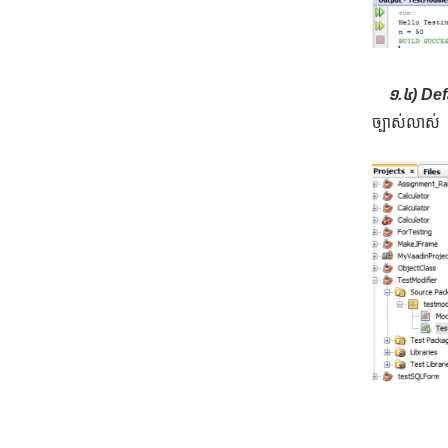
១.៤) Def
ច្បាស់លាស់