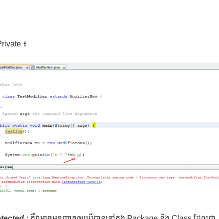
rivate ៖
otected :
គឺវាអាចអនុញ្ញាតឲ្យប្រើបាននៅក្នុង Package និង Class ដែលជា