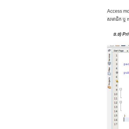
Access modi
សមាជិក ឬ m
១.១) Pri