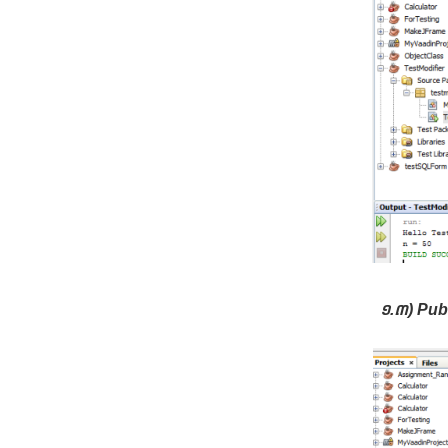
១.៣) Pub