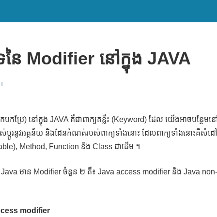
េទនៃ Modifier នៅក្នុង JAVA
H
្នកបកប្រែ) នៅក្នុង JAVA គឺជាពាក្យគន្លឹះ (Keyword) ដែល យើងអាចបន្ថែម
ផ្លាស់ប្ដូរនូវអត្ថន័យ និងដែនកំណត់របស់ពាក្យទាំងនោះ ដែលពាក្យទាំងនោះគឺស
ariable), Method, Function និង Class ជាដើម ។
ា Java មាន Modifier ចំនួន ២ គឺ៖ Java access modifier និង Java no
ccess modifier