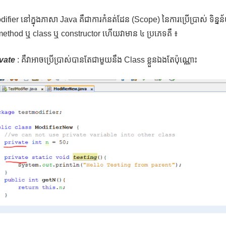
fier នៅក្នុងភាសា Java គឺជាការកំនត់ដែន (Scope) នៃការប្រើប្រាស់ ទិន្
ethod ឬ class ឬ constructor ហើយវាមាន ៤ ប្រភេទគឺ ៖
vate
: គឺវាអាចប្រើប្រាស់បានតែជាមួយនឹង Class ខ្លួនឯងតែប៉ុណ្ណោះ