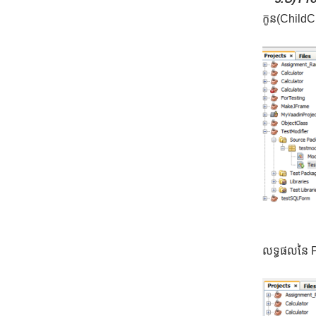
កូន(ChildC
លទ្ធផលនៃ P