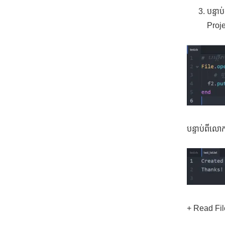
បន្ទា
Proj
បន្ទាប់ពីលោក
+ Read Fil