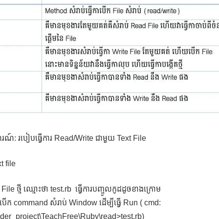
ណ៍: របៀបធ្វើការ Read/Write ជាមួយ Text File
t file
ត File ថ្មី ឈ្មោះថា test.rb ធ្វើការបញ្ចូលកូដដូចខាងក្រោម
ារបើក command សំរាប់ Window ដើម្បីធ្វើ Run ( cmd:
lder_project\TeachFree\Ruby\read>test.rb)