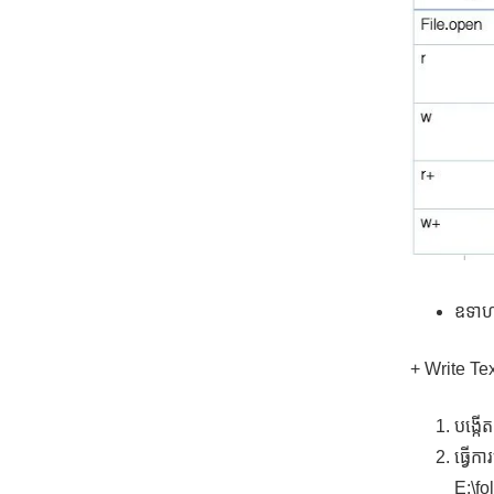
ឧទាហរ
+ Write Tex
បង្កើ
ធ្វើក
E:\fo