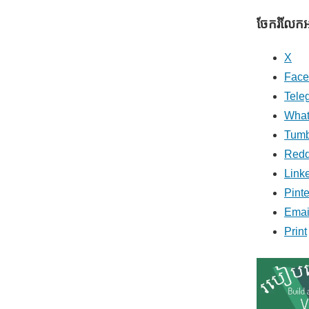
ចែករំលែក​
X
Face
Tele
Wha
Tumb
Redd
Link
Pinte
Emai
Print