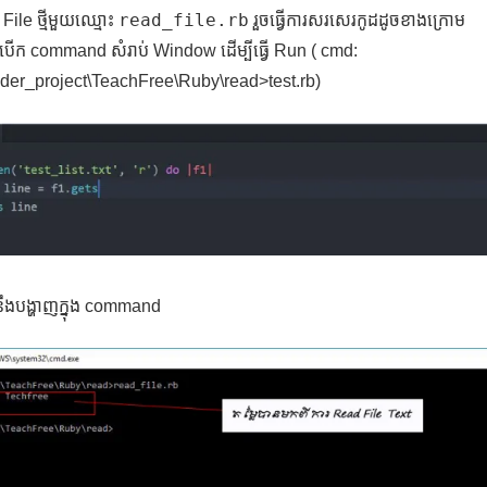
read_file.rb
ត File ថ្មីមួយឈ្មោះ
រួចធ្វើការសរសេរកូដដូចខាងក្រោម
ារបើក command សំរាប់ Window ដើម្បីធ្វើ Run ( cmd:
lder_project\TeachFree\Ruby\read>test.rb)
នឹងបង្ហាញក្នុង command