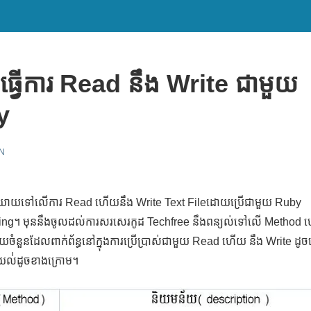
ធ្វើការ Read នឹង Write ជាមួយ
y
N
និយាយទៅលើការ Read ហើយនឹង Write Text Fileដោយប្រើជាមួយ Ruby
ng។ មុននឹងចូលដល់ការសរសេរកូដ Techfree នឹងពន្យល់ទៅលើ Method 
យចំនួនដែលពាក់ព័ន្ធនៅក្នុងការប្រើប្រាស់ជាមួយ Read ហើយ នឹង Write ដូ
លយល់់ដូចខាងក្រោម។