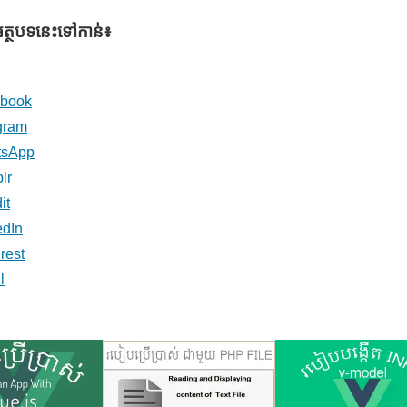
អត្ថបទនេះទៅកាន់៖
book
gram
tsApp
lr
it
edIn
rest
l