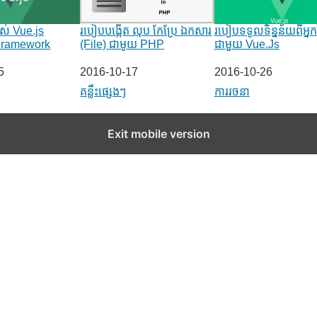
ាស់ Vue.js
របៀបបង្កើត លុប កែប្រែ ឯកសារ
របៀបទទូលទិន្នន័យពីអ្នក
 Framework
(File) ជាមូយ PHP
ជាមួយ Vue.Js
5
Date
2016-10-17
Date
2016-10-26
to
In relation to
គន្លឹះផ្សេងៗ
In relation to
ការរចនា
Exit mobile version