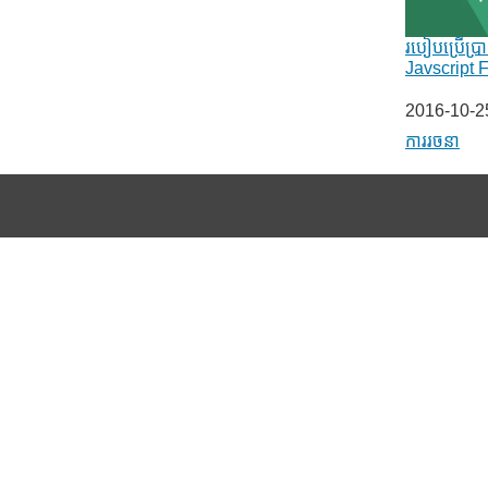
របៀបប្រើប្រ
Javscript
Date
2016-10-2
In relation 
ការរចនា