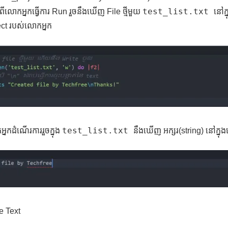
test_list.txt
ប់ពីលោកអ្នកធ្វើការ Run រួចនឹងឃើញ File ថ្មីមួយ
នៅក្
ect របស់លោកអ្នក
test_list.txt
អ្នកដំណើរការរួចក្នុង
នឹងឃើញ អក្សរ(string) នៅក្នុ
e Text