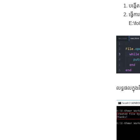
បង្កើ
ធ្វើក
E:\fo
លទ្ធផលក្នុង