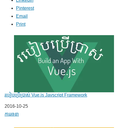
LinkedIn
Pinterest
Email
Print
របៀបប្រើប្រាស់ Vue.js Javscript Framework
Date
2016-10-25
In relation to
ការរចនា