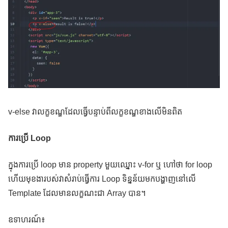
v-else វាលក្ខខណ្ឌដែលធ្វើបន្ទាប់ពីលក្ខខណ្ឌខាងលើមិនពិត
ការប្រើ Loop
ក្នុងការប្រើ loop មាន property មួយឈ្នោះ v-for ឬ ហៅថា for loop
ហើយមុខងារបស់វាសំរាប់ធ្វើការ Loop ទិន្នន័យមកបង្ហាញនៅលើ
Template ដែលមានលក្ខណះជា Array បាន។
ឧទាហរណ៍៖