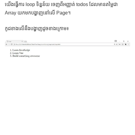
យើងធ្វើការ loop ទិន្នន័យ ចេញពីអញ្ញាត់ todos ដែលមានតម្លៃជា
Array យកមកបង្ហាញនៅលើ Page។
កូដខាងលើនឹងបង្ហាញដូចខាងក្រោម៖