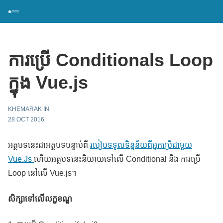
ការប្រើ Conditionals Loop
ក្នុង Vue.js
KHEMARAK IN
28 OCT 2016
អត្ថបទនេះជាអត្ថបទបន្ទាប់ពី
របៀបទទូលទិន្នន័យពីអ្នកប្រើជាមួយ
Vue.Js
ហើយអត្ថបទនេះនិយាយទៅលើ Conditional នឹង ការប្រើ
Loop នៅលើ Vue.js។
សិក្សាទៅលើលក្ខខណ្ឌ