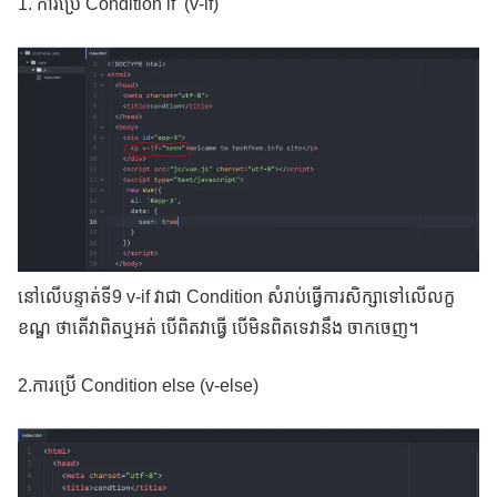
1. ការប្រើ Condition if (v-if)
នៅលើបន្ទាត់ទី9 v-if វាជា Condition សំរាប់ធ្វើការសិក្សាទៅលើលក្ខ
ខណ្ឌ ថាតើវាពិតឬអត់ បើពិតវាធ្វើ បើមិនពិតទេវានឹង ចាកចេញ។
2.ការប្រើ Condition else (v-else)