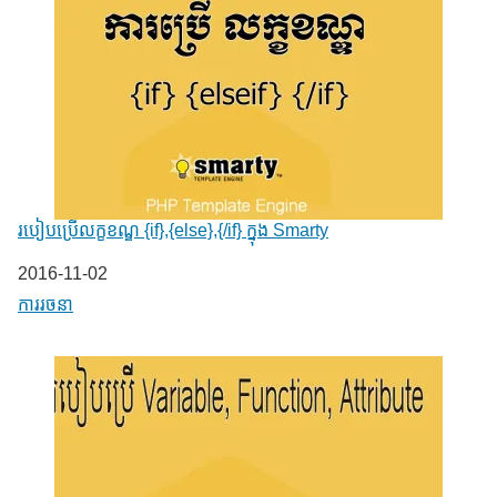
របៀបប្រើលក្ខខណ្ឌ {if},{else},{/if} ក្នុង Smarty
Date
2016-11-02
In relation to
ការរចនា