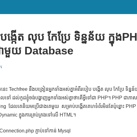
ង្កើត លុប កែប្រែ ទិន្នន័យ ក្នុងP
ប់ជាមួយ Database
N
បទនេះ Techfree នឹងបង្រៀនអ្នកទាំងអស់គ្នាអំពីរបៀប បង្កើត លុប កែប្រែ ទិន្ន
ទៅ ដល់កូដខ្ញុំចង់បង្ហាញអ្នកទាំងអស់គ្នាថាតើអ្វីទៅជា PHP។ PHP ជាភាស
g ដែលគេនិយមប្រើជាងគេមួយ សម្រាប់បង្កើតគេហទំព័រមិនតែប៉ុន្នោះ PH
ynamic ក្នុងការគ្រប់គ្រងទៅលើ HTML។
 Connection.php ភ្ចាប់ទៅកាន់ Mysql