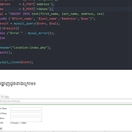
ង្ហាញដូចខាងក្រោម៖