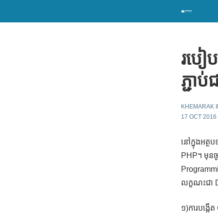
របៀបប
ភ្ជា
KHEMARAK I
17 OCT 2016
នៅក្នុងអត្ថ
PHP។ មុនចូល
Programmin
លក្ខណះជា D
១)ការបង្កើត