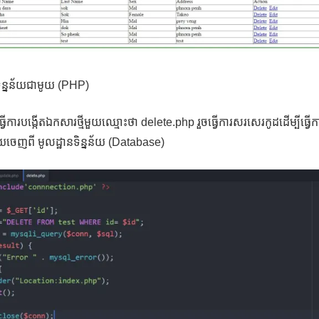
ិន្នន័យជាមូយ (PHP)
វើការបង្កើតឯកសារថ្មីមួយឈ្មោះថា delete.php រួចធ្វើការសរសេរកូដដើម្បីធ្វើ
ន័យចេញពី មូលដ្ឋានទិន្នន័យ (Database)