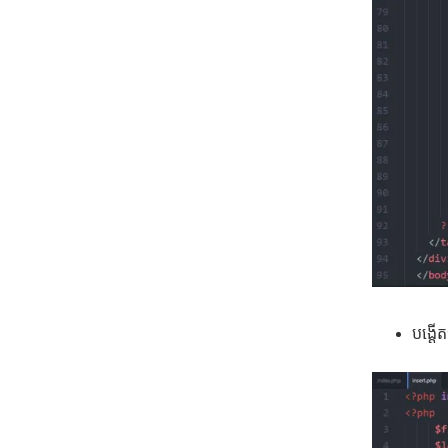
បង្តើ