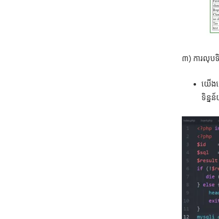
៣) ការលុបទ
យើងធ្
ទិន្ន