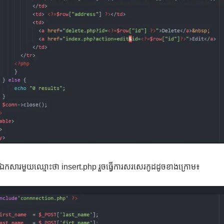
តឯកសារមួយឈ្មោះថា insert.php រួចធ្វើការសរសេរកូដដូចខាងក្រោម៖