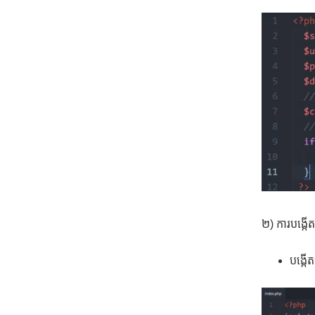
២) ការបង្កើ
បង្ក