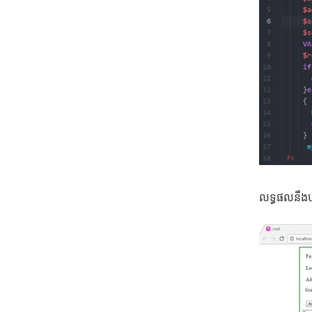
លទ្ធផលនឹងប