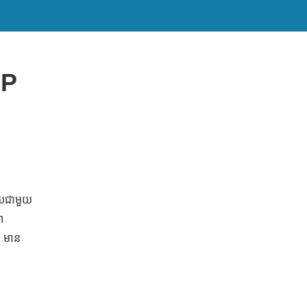
HP
ន័យជាមួយ
ា
P មាន