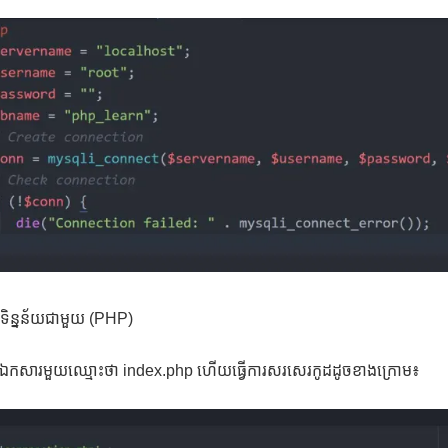
តទិន្នន័យជាមួយ (PHP)
ើតឯកសារមួយឈ្មោះថា index.php ហើយធ្វើការសរសេរកូដដូចខាងក្រោម៖