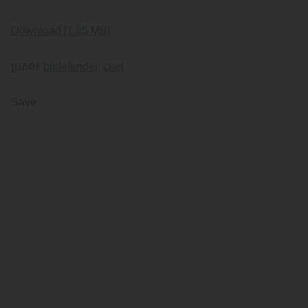
Download [1.85 MB]
ប្រភព៖
bitdefender
,
cnet
Save