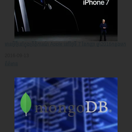
មានអ្វីថ្មីនៅក្នុងព្រឹត្តិការណ៍ Apple នៅថ្ងៃទី 7 ខែកញ្ញា ឆ្នាំ2016​កន្លងមក
Date
2016-09-13
In relation to
ព័ត៌មាន