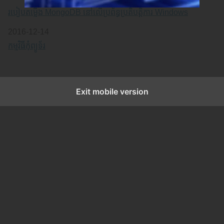
របៀបតម្លើង MongoDB នៅលើប្រព័ន្ធប្រតិបត្តិការ Windows
Date
2016-12-14
In relation to
កម្មវិធីកុំព្យូទ័រ
Exit mobile version