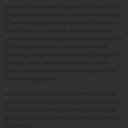
ប្រភេទមេរោគ
Backdoor.MAC.Eleanor
នឹងដំណើរការលើប្រព័ន្ធ
ប្រតិបត្តិការ
MAC
(Mac Operating System) របស់ក្រុមហ៊ុន Apple
ហើយមេរោគមួយនេះត្រូវបានដាក់បញ្ចូលនៅក្នុងកម្មវិធីក្លែងក្លាយមាន
ឈ្មោះថា EasyDoc Converter.app សម្រាប់បំលែងឯកសារជា
លក្ខណៈ drag-and-drop។ បន្ទាប់ពីឆ្លងមេរោគមួយនេះហើយ វានឹងបើក
សិទ្ធិដើម្បីអនុញ្ញាតឲ្យក្រុមអ្នកវាយប្រហារ(Attackers) មានសិទ្ធិ
ពេញលេញក្នុងការបញ្ជារលើប្រព័ន្ធកុំព្យូទ័ររបស់អ្នកប្រើប្រាស់ ដូចជាបើក
មើល កែប្រែ ប្ដូរឈ្មោះ លុប បន្ថែម និងទាញយកឯកសារទៅតាម
តម្រូវការ។ លើសពីនេះទៅទៀតមេរោគនេះក៏អាចថតរូបភាព និង វិដេអូ
តាមកាមេរ៉ារបស់កុំព្យូទ័រផងដែរ។
យោងទៅតាមការស្រាវជ្រាវខាងលើបានឲ្យដឹងថាមេរោគមួយនេះពិតជា
គ្រោះថ្នាក់ខ្លាំងណាស់ សូមឲ្យអ្នកប្រើប្រាស់ប្រព័ន្ធប្រតិបត្ដិការ MAC មាន
ការប្រុងប្រយ័ត្នក្នុងការទាញយកកម្មវិធីនានាមកដំឡើងនៅលើប្រព័ន្ធកុំ
ព្យូទ័រ ឬក៏ប្រើប្រាស់កម្មវិធីកម្ចាត់មេរោគដែលមានសមត្ថភាពក្នុងការចាប់
មេរោគខាងលើ។