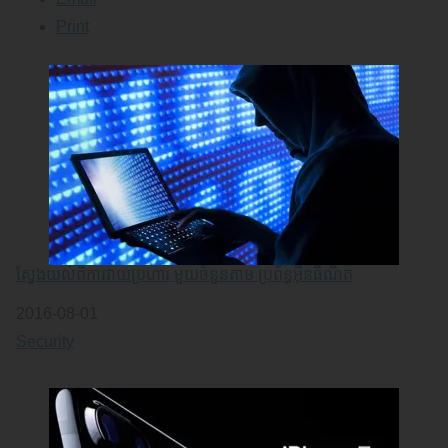
Print
ស្វែងយល់ពីការវាយប្រហារ មួយចំនួនតាម ប្រព័ន្ធអុីនធឺណិត
Date
2016-08-01
In relation to
Security